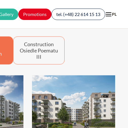
Gallery
Promotions
tel. (+48) 22 614 15 13
PL
Promotions
up
Flats
Construction
Osiedle Poematu
n
III
Garages