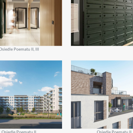
Osiedle Poematu II, III
Osiedle Poematu II
Osiedle Poematu II