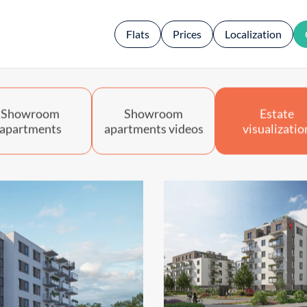
Flats
Prices
Localization
Localization
Funding
Prices
ATAL Gro
Showroom
Showroom
Estate
apartments
apartments videos
visualizatio
Gallery
Contact
Finishing