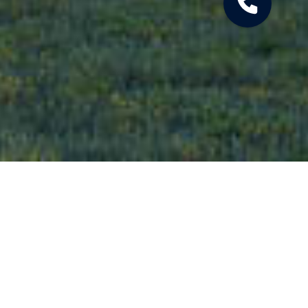
Doświadczenie,
które
buduje
Jesteśmy polską firmą deweloperską z ponad
35-letnim doświadczeniem na rynku
krajowym i zagranicznym.