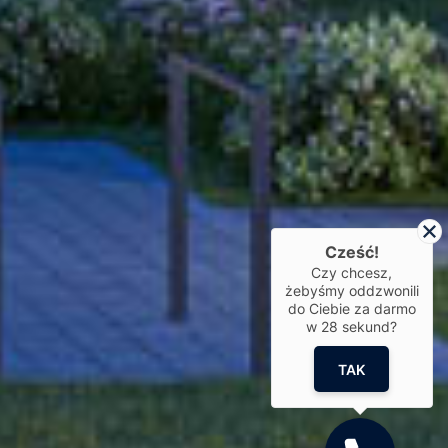
Cześć!
Czy chcesz,
żebyśmy oddzwonili
do Ciebie za darmo
w
28
sekund?
TAK